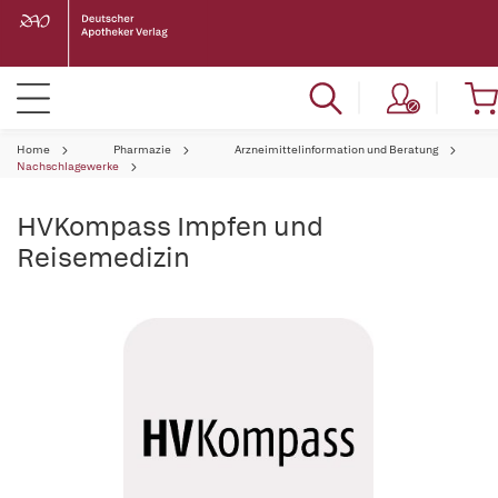
Home
Pharmazie
Arzneimittelinformation und Beratung
Nachschlagewerke
HVKompass Impfen und
Reisemedizin