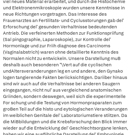
viel neues Material erarbeitet, und durch die Histochemie
und Elektronenmikroskopie wurden unsere Kenntnisse in
neue Richtungen vorgetragen. Das Interesse des
Frauenarztes an Fertilitats- und Cyclusstorungen gab del'
Erforschung del' gesunden Verhaltnisse bedeutenden
Antrieb. Die verfeinerten Methoden zur Funktionspriifung
(Sal pingographie, Laparoskopie), zur Kontrolle del'
Hormonlage und zur Friih diagnose des Carcinoms
(Vaginalabstrich) waren ohne detaillierte Kenntnis des
Normalen nicht zu entwickeln. Unsere Darstellung muB
deshalb auch besonderen "\Vert auf die cyclischen
undAltersveranderungen leg en und andere, den Gynako
logen tangierende Fakten beriicksichtigen. Dariiber hinaus
sind wir auch auf die Verhaltnisse bei anderen Saugern
eingegangen, nicht nul' aus vergleichend anatomischen
Griinden, sondern deswegen, weil sich die experimentelle
For schung und die Testung von Hormonpraparaten zum
groBen Teil auf die histo und eytologischen Veranderungen
im weiblichen Genitale del' Laboratoriumstiere stiitzen. Da
die MiBbildungen und die Krebsforschung den Blick immer
wieder auf die Entwicklung del' Geschlechtsorgane lenken,
haben wir eine ausfiihrliche Darstellung del' Embryologie