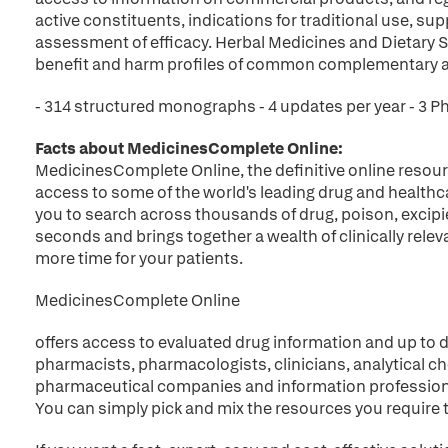
active constituents, indications for traditional use, s
assessment of efficacy. Herbal Medicines and Dietary 
benefit and harm profiles of common complementary 
- 314 structured monographs - 4 updates per year - 3 
Facts about MedicinesComplete Online:
MedicinesComplete Online, the definitive online resour
access to some of the world's leading drug and healthc
you to search across thousands of drug, poison, excip
seconds and brings together a wealth of clinically relev
more time for your patients.
MedicinesComplete Online
offers access to evaluated drug information and up to d
pharmacists, pharmacologists, clinicians, analytical ch
pharmaceutical companies and information profession
You can simply pick and mix the resources you require 