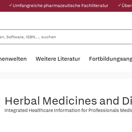
✓ Umfangreiche pharmazeutische Fachliteratur
✓ Über
enwelten
Weitere Literatur
Fortbildungsan
Herbal Medicines and D
Integrated Healthcare Information for Professionals Med