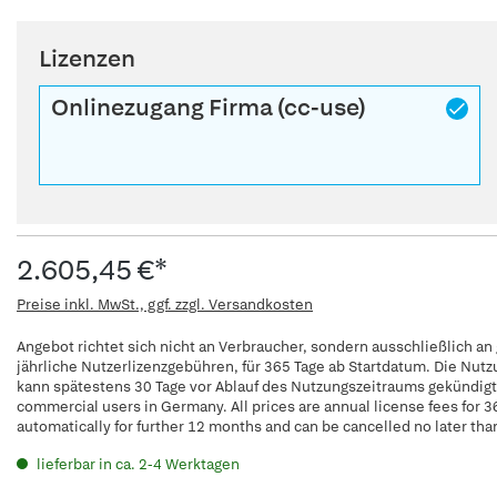
Lizenzen
Onlinezugang Firma (cc-use)
2.605,45 €*
Preise inkl. MwSt., ggf. zzgl. Versandkosten
Angebot richtet sich nicht an Verbraucher, sondern ausschließlich an
jährliche Nutzerlizenzgebühren, für 365 Tage ab Startdatum. Die Nut
kann spätestens 30 Tage vor Ablauf des Nutzungszeitraums gekündigt w
commercial users in Germany. All prices are annual license fees for 3
automatically for further 12 months and can be cancelled no later tha
lieferbar in ca. 2-4 Werktagen