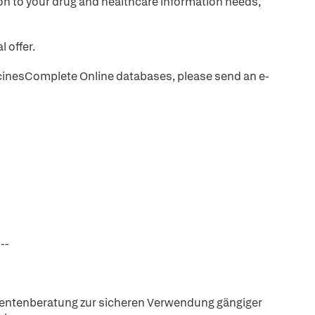
tion to your drug and healthcare information needs,
l offer.
MedicinesComplete Online databases, please send an e-
---
tientenberatung zur sicheren Verwendung gängiger