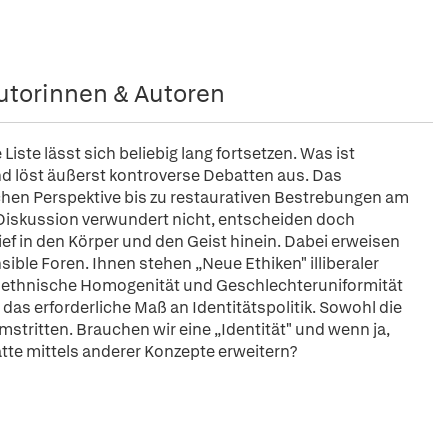
utorinnen & Autoren
Liste lässt sich beliebig lang fortsetzen. Was ist
und löst äußerst kontroverse Debatten aus. Das
chen Perspektive bis zu restaurativen Bestrebungen am
r Diskussion verwundert nicht, entscheiden doch
ef in den Körper und den Geist hinein. Dabei erweisen
sible Foren. Ihnen stehen „Neue Ethiken" illiberaler
uf ethnische Homogenität und Geschlechteruniformität
r das erforderliche Maß an Identitätspolitik. Sowohl die
mstritten. Brauchen wir eine „Identität" und wenn ja,
atte mittels anderer Konzepte erweitern?