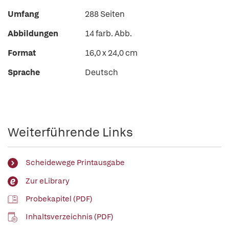
Umfang
288 Seiten
Abbildungen
14 farb. Abb.
Format
16,0 x 24,0 cm
Sprache
Deutsch
Weiterführende Links
Scheidewege Printausgabe
Zur eLibrary
Probekapitel (PDF)
Inhaltsverzeichnis (PDF)