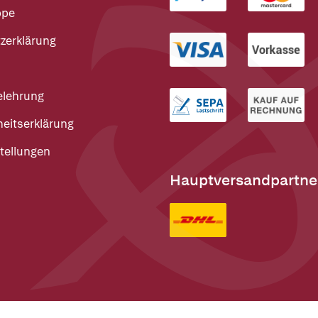
ppe
zerklärung
elehrung
heitserklärung
tellungen
Hauptversandpartne