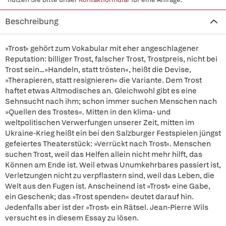
Beschreibung
»Trost« gehört zum Vokabular mit eher angeschlagener
Reputation: billiger Trost, falscher Trost, Trostpreis, nicht bei
Trost sein...»Handeln, statt trösten«, heißt die Devise,
»Therapieren, statt resignieren« die Variante. Dem Trost
haftet etwas Altmodisches an. Gleichwohl gibt es eine
Sehnsucht nach ihm; schon immer suchen Menschen nach
»Quellen des Trostes«. Mitten in den klima- und
weltpolitischen Verwerfungen unserer Zeit, mitten im
Ukraine-Krieg heißt ein bei den Salzburger Festspielen jüngst
gefeiertes Theaterstück: »Verrückt nach Trost«. Menschen
suchen Trost, weil das Helfen allein nicht mehr hilft, das
Können am Ende ist. Weil etwas Unumkehrbares passiert ist,
Verletzungen nicht zu verpflastern sind, weil das Leben, die
Welt aus den Fugen ist. Anscheinend ist »Trost« eine Gabe,
ein Geschenk; das »Trost spenden« deutet darauf hin.
Jedenfalls aber ist der »Trost« ein Rätsel. Jean-Pierre Wils
versucht es in diesem Essay zu lösen.