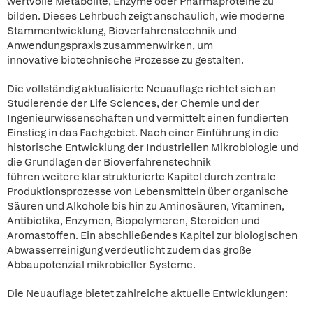
wertvolle Metabolite, Enzyme oder Pharmaproteine zu
bilden. Dieses Lehrbuch zeigt anschaulich, wie moderne
Stammentwicklung, Bioverfahrenstechnik und
Anwendungspraxis zusammenwirken, um
innovative biotechnische Prozesse zu gestalten.
Die vollständig aktualisierte Neuauflage richtet sich an
Studierende der Life Sciences, der Chemie und der
Ingenieurwissenschaften und vermittelt einen fundierten
Einstieg in das Fachgebiet. Nach einer Einführung in die
historische Entwicklung der Industriellen Mikrobiologie und
die Grundlagen der Bioverfahrenstechnik
führen weitere klar strukturierte Kapitel durch zentrale
Produktionsprozesse von Lebensmitteln über organische
Säuren und Alkohole bis hin zu Aminosäuren, Vitaminen,
Antibiotika, Enzymen, Biopolymeren, Steroiden und
Aromastoffen. Ein abschließendes Kapitel zur biologischen
Abwasserreinigung verdeutlicht zudem das große
Abbaupotenzial mikrobieller Systeme.
Die Neuauflage bietet zahlreiche aktuelle Entwicklungen: