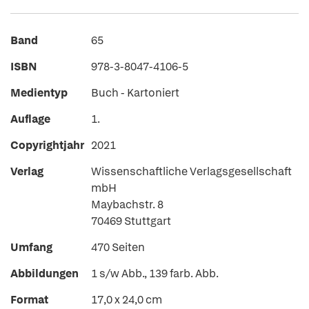
Band
65
ISBN
978-3-8047-4106-5
Medientyp
Buch - Kartoniert
Auflage
1.
Copyrightjahr
2021
Verlag
Wissenschaftliche Verlagsgesellschaft
mbH
Maybachstr. 8
70469 Stuttgart
Umfang
470 Seiten
Abbildungen
1 s/w Abb., 139 farb. Abb.
Format
17,0 x 24,0 cm