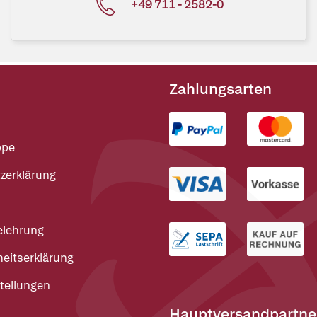
+49 711 - 2582-0
Zahlungsarten
ppe
zerklärung
elehrung
heitserklärung
tellungen
Hauptversandpartne