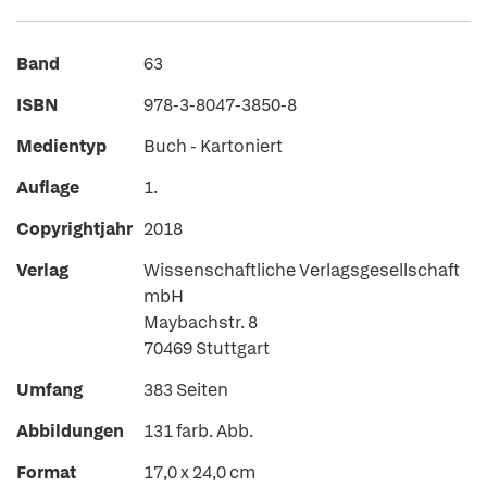
Band
63
ISBN
978-3-8047-3850-8
Medientyp
Buch - Kartoniert
Auflage
1.
Copyrightjahr
2018
Verlag
Wissenschaftliche Verlagsgesellschaft
mbH
Maybachstr. 8
70469 Stuttgart
Umfang
383 Seiten
Abbildungen
131 farb. Abb.
Format
17,0 x 24,0 cm