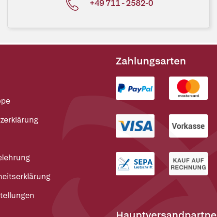
+49 711 - 2582-0
Zahlungsarten
ppe
zerklärung
elehrung
heitserklärung
tellungen
Hauptversandpartne