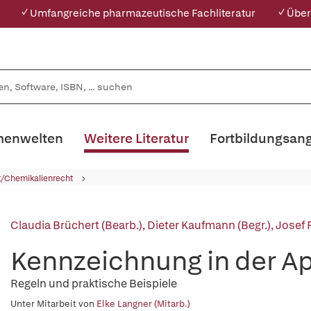
✓ Umfangreiche pharmazeutische Fachliteratur
✓ Über
enwelten
Weitere Literatur
Fortbildungsan
t/Chemikalienrecht
Claudia Brüchert (Bearb.)
,
Dieter Kaufmann (Begr.)
,
Josef F
Kennzeichnung in der A
Regeln und praktische Beispiele
Unter Mitarbeit von
Elke Langner (Mitarb.)