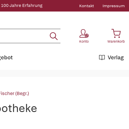
 100 Jahre Erfahrung
Kontakt
Impressum
Konto
Warenkorb
gebot
Verlag
ischer (Begr.)
potheke