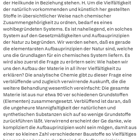
der Heilkunde in Beziehung stehen. H. Um die Vielfältigkeit
der natürlich vorkommenden und künstlich her gestellten
Stoffe in übersichtlicher Weise nach chemischer
Zusammengehörigkeit zu ordnen, bedarf es eines
wohlbegründeten Systems. Es ist naheliegend, ein solches
System auf den Gesetzmäßigkeiten und Aufbauprinzipien
der Natur zu begründen. Wir werden sehen, daß es gerade
die elementarsten Aufbauprinzipien der Natur sind, welche
uns die Grundlagen für ein chemisches System liefern. Es
wird also zuerst die Frage zu erörtern sein: Wie haben wir
uns den Aufbau der Materie in all ihrer Vielfältigkeit zu
erklären? Die analytische Chemie gibt zu dieser Frage eine
verblüffende und zugleich verwirrende Auskunft, die die
weitere Behandlung wesentlich vereinfacht: Die gesamte
Materie ist aus nur etwa 90 ver schiedenen Grundstoffen
(Elementen) zusammengesetzt. Verblüffend ist daran, daß
die ungeheure Mannigfaltigkeit der natürlichen und
synthetischen Substanzen sich auf so wenige Grundstoffe
zurückführen läßt. Verwirrend erscheint der Ge danke, wie
kompliziert die Aufbauprinzipien wohl sein mögen, damit aus
einer so kleinen Zahl verschiedener Baustoffe so Vielfältiges