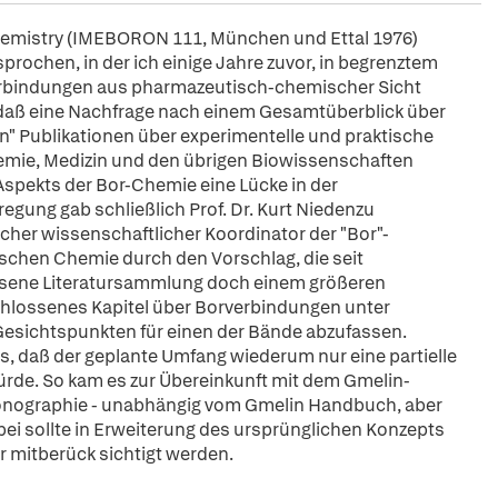
hemistry (IMEBORON 111, München und Ettal 1976)
sprochen, in der ich einige Jahre zuvor, in begrenztem
bindungen aus pharmazeutisch-chemischer Sicht
, daß eine Nachfrage nach einem Gesamtüberblick über
ten" Publikationen über experimentelle und praktische
mie, Medizin und den übrigen Biowissenschaften
Aspekts der Bor-Chemie eine Lücke in der
egung gab schließlich Prof. Dr. Kurt Niedenzu
licher wissenschaftlicher Koordinator der "Bor"-
hen Chemie durch den Vorschlag, die seit
hsene Literatursammlung doch einem größeren
chlossenes Kapitel über Borverbindungen unter
esichtspunkten für einen der Bände abzufassen.
us, daß der geplante Umfang wiederum nur eine partielle
rde. So kam es zur Übereinkunft mit dem Gmelin-
 Monographie - unabhängig vom Gmelin Handbuch, aber
ei sollte in Erweiterung des ursprünglichen Konzepts
r mitberück sichtigt werden.