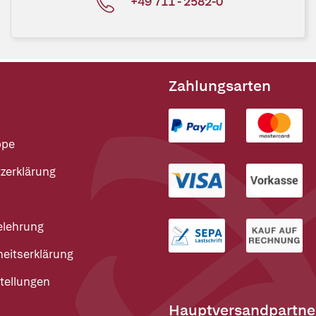
+49 711 - 2582-0
Zahlungsarten
ppe
zerklärung
elehrung
heitserklärung
tellungen
Hauptversandpartne