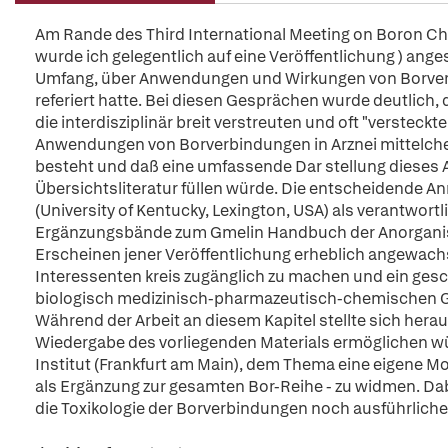
Am Rande des Third International Meeting on Boron C
wurde ich gelegentlich auf eine Veröffentlichung ) ange
Umfang, über Anwendungen und Wirkungen von Borver
referiert hatte. Bei diesen Gesprächen wurde deutlich
die interdisziplinär breit verstreuten und oft "versteck
Anwendungen von Borverbindungen in Arznei mittelche
besteht und daß eine umfassende Dar stellung dieses 
Übersichtsliteratur füllen würde. Die entscheidende Anr
(University of Kentucky, Lexington, USA) als verantwort
Ergänzungsbände zum Gmelin Handbuch der Anorganisc
Erscheinen jener Veröffentlichung erheblich angewac
Interessenten kreis zugänglich zu machen und ein ges
biologisch medizinisch-pharmazeutisch-chemischen G
Während der Arbeit an diesem Kapitel stellte sich hera
Wiedergabe des vorliegenden Materials ermöglichen wü
Institut (Frankfurt am Main), dem Thema eine eigene
als Ergänzung zur gesamten Bor-Reihe - zu widmen. Dab
die Toxikologie der Borverbindungen noch ausführliche