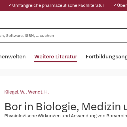
✓ Umfangreiche pharmazeutische Fachliteratur
✓ Über
enwelten
Weitere Literatur
Fortbildungsan
Kliegel, W.
,
Wendt, H.
Bor in Biologie, Medizi
Physiologische Wirkungen und Anwendung von Borverbi