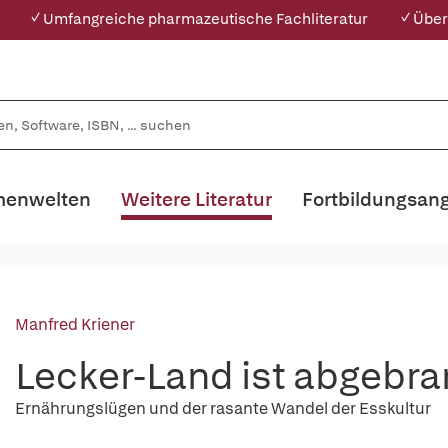
✓ Umfangreiche pharmazeutische Fachliteratur
✓ Über
enwelten
Weitere Literatur
Fortbildungsan
Manfred Kriener
Lecker-Land ist abgebra
Ernährungslügen und der rasante Wandel der Esskultur