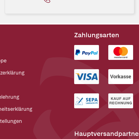
Zahlungsarten
ppe
zerklärung
elehrung
heitserklärung
tellungen
Hauptversandpartne