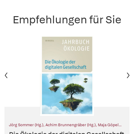
Empfehlungen für Sie
Jörg Sommer (Hg.)
,
Achim Brunnengräber (Hg.)
,
Maja Göpel
(Hg.)
,
Pierre Ibisch (Hg.)
,
Heike Leitschuh (Hg.)
,
Reinhard