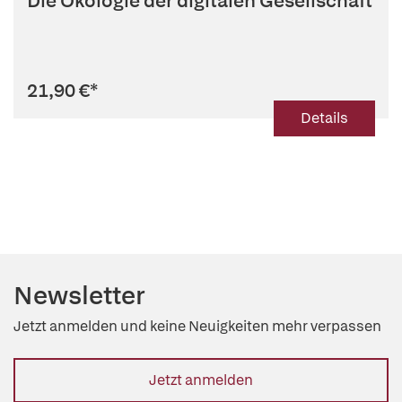
Die Ökologie der digitalen Gesellschaft
Loske (Hg.)
,
Michael Müller (Hg.)
,
Ernst Ulrich von Weizsäcker
(Hg.)
21,90 €
*
Details
Newsletter
Jetzt anmelden und keine Neuigkeiten mehr verpassen
Jetzt anmelden