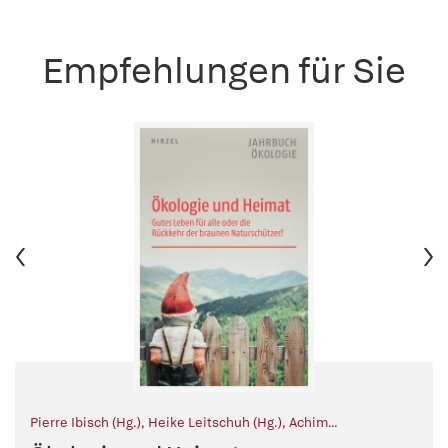
Empfehlungen für Sie
Pierre Ibisch (Hg.)
,
Heike Leitschuh (Hg.)
,
Achim
Brunnengräber (Hg.)
,
Reinhard Loske (Hg.)
,
Jörg Sommer (Hg.)
,