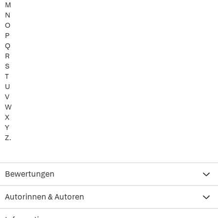
M
N
O
P
Q
R
S
T
U
V
W
X
Y
Z.
Bewertungen
Autorinnen & Autoren