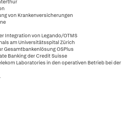
terthur
on
nung von Krankenversicherungen
ene
er Integration von Legando/OTMS
als am Universitätsspital Zürich
 zur Gesamtbankenlösung OSPlus
ate Banking der Credit Suisse
lekom Laboratories in den operativen Betrieb bei der
.