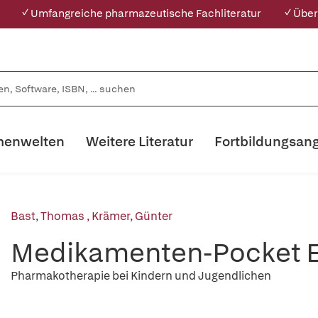
✓ Umfangreiche pharmazeutische Fachliteratur
✓ Über
enwelten
Weitere Literatur
Fortbildungsan
Bast, Thomas
,
Krämer, Günter
Medikamenten-Pocket E
Pharmakotherapie bei Kindern und Jugendlichen