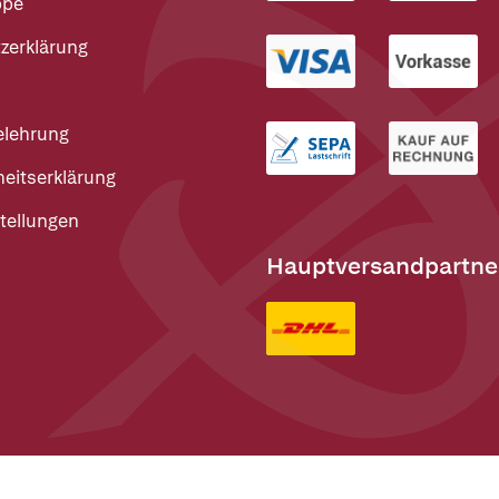
ppe
zerklärung
elehrung
heitserklärung
tellungen
Hauptversandpartne