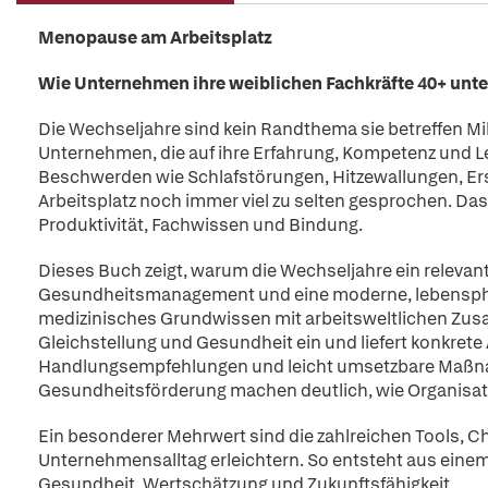
Menopause am Arbeitsplatz
Wie Unternehmen ihre weiblichen Fachkräfte 40+ unt
Die Wechseljahre sind kein Randthema sie betreffen Mi
Unternehmen, die auf ihre Erfahrung, Kompetenz und L
Beschwerden wie Schlafstörungen, Hitzewallungen, E
Arbeitsplatz noch immer viel zu selten gesprochen. Da
Produktivität, Fachwissen und Bindung.
Dieses Buch zeigt, warum die Wechseljahre ein relevan
Gesundheitsmanagement und eine moderne, lebensphase
medizinisches Grundwissen mit arbeitsweltlichen Zus
Gleichstellung und Gesundheit ein und liefert konkrete
Handlungsempfehlungen und leicht umsetzbare Maßnah
Gesundheitsförderung machen deutlich, wie Organisat
Ein besonderer Mehrwert sind die zahlreichen Tools, Ch
Unternehmensalltag erleichtern. So entsteht aus einem 
Gesundheit, Wertschätzung und Zukunftsfähigkeit.