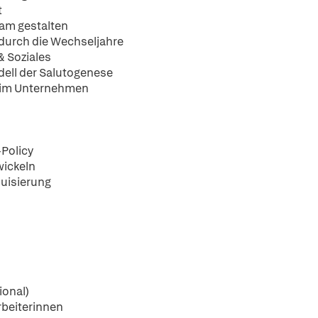
t
am gestalten
 durch die Wechseljahre
& Soziales
dell der Salutogenese
t im Unternehmen
Policy
wickeln
buisierung
ional)
rbeiterinnen