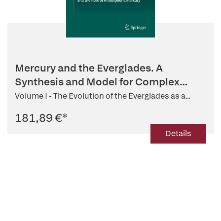
Mercury and the Everglades. A
Synthesis and Model for Complex
Ecosy...
Volume I - The Evolution of the Everglades as a...
181,89 €
*
Details