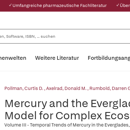
✓ Umfangreiche pharmazeutische Fachliteratur
✓ Über
enwelten
Weitere Literatur
Fortbildungsan
Pollman, Curtis D.
,
Axelrad, Donald M.
,
Rumbold, Darren G
Mercury and the Evergla
Model for Complex Ecos
Volume III - Temporal Trends of Mercury in the Everglad