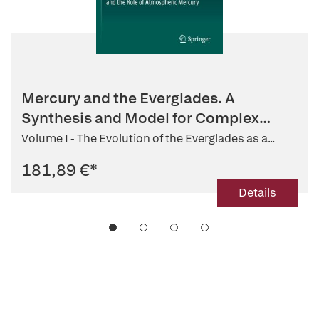
Mercury and the Everglades. A
Synthesis and Model for Complex
Ecosy...
Volume I - The Evolution of the Everglades as a...
181,89 €
*
Details