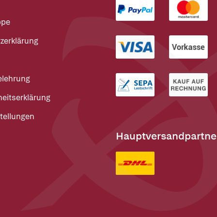
ppe
zerklärung
elehrung
heitserklärung
tellungen
Hauptversandpartne