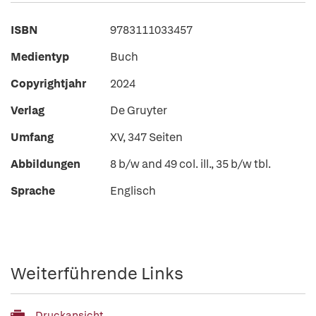
ISBN
9783111033457
Medientyp
Buch
Copyrightjahr
2024
Verlag
De Gruyter
Umfang
XV, 347 Seiten
Abbildungen
8 b/w and 49 col. ill., 35 b/w tbl.
Sprache
Englisch
Weiterführende Links
Druckansicht