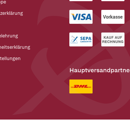
ppe
zerklärung
elehrung
heitserklärung
tellungen
Hauptversandpartne