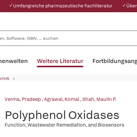
✓ Umfangreiche pharmazeutische Fachliteratur
✓ Über
enwelten
Weitere Literatur
Fortbildungsan
chnik
Verma, Pradeep
,
Agrawal, Komal
,
Shah, Maulin P.
Polyphenol Oxidases
Function, Wastewater Remediation, and Biosensors