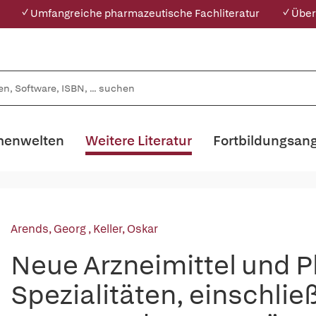
✓ Umfangreiche pharmazeutische Fachliteratur
✓ Über
enwelten
Weitere Literatur
Fortbildungsan
Arends, Georg
,
Keller, Oskar
Neue Arzneimittel und 
Spezialitäten, einschlie