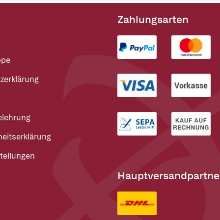
Zahlungsarten
ppe
zerklärung
elehrung
heitserklärung
tellungen
Hauptversandpartne