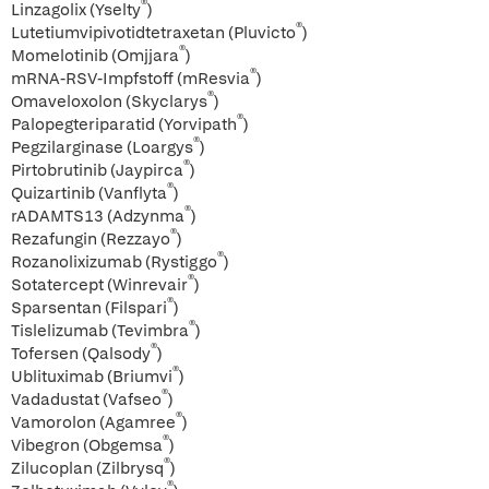
®
Linzagolix (Yselty
)
®
Lutetiumvipivotidtetraxetan (Pluvicto
)
®
Momelotinib (Omjjara
)
®
mRNA-RSV-Impfstoff (mResvia
)
®
Omaveloxolon (Skyclarys
)
®
Palopegteriparatid (Yorvipath
)
®
Pegzilarginase (Loargys
)
®
Pirtobrutinib (Jaypirca
)
®
Quizartinib (Vanflyta
)
®
rADAMTS13 (Adzynma
)
®
Rezafungin (Rezzayo
)
®
Rozanolixizumab (Rystiggo
)
®
Sotatercept (Winrevair
)
®
Sparsentan (Filspari
)
®
Tislelizumab (Tevimbra
)
®
Tofersen (Qalsody
)
®
Ublituximab (Briumvi
)
®
Vadadustat (Vafseo
)
®
Vamorolon (Agamree
)
®
Vibegron (Obgemsa
)
®
Zilucoplan (Zilbrysq
)
®