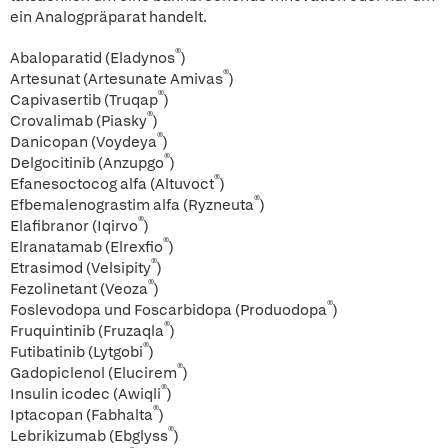
ein Analogpräparat handelt.
®
Abaloparatid (Eladynos
)
®
Artesunat (Artesunate Amivas
)
®
Capivasertib (Truqap
)
®
Crovalimab (Piasky
)
®
Danicopan (Voydeya
)
®
Delgocitinib (Anzupgo
)
®
Efanesoctocog alfa (Altuvoct
)
®
Efbemalenograstim alfa (Ryzneuta
)
®
Elafibranor (Iqirvo
)
®
Elranatamab (Elrexfio
)
®
Etrasimod (Velsipity
)
®
Fezolinetant (Veoza
)
®
Foslevodopa und Foscarbidopa (Produodopa
)
®
Fruquintinib (Fruzaqla
)
®
Futibatinib (Lytgobi
)
®
Gadopiclenol (Elucirem
)
®
Insulin icodec (Awiqli
)
®
Iptacopan (Fabhalta
)
®
Lebrikizumab (Ebglyss
)