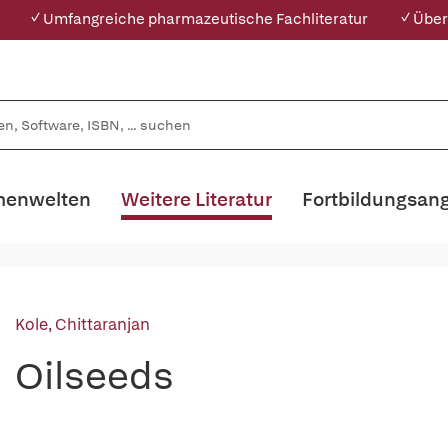
✓ Umfangreiche pharmazeutische Fachliteratur
✓ Über
enwelten
Weitere Literatur
Fortbildungsan
Kole, Chittaranjan
Oilseeds