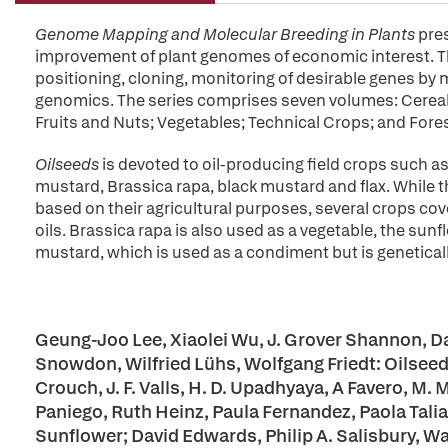
Genome Mapping and Molecular Breeding in Plants
pres
improvement of plant genomes of economic interest. Th
positioning, cloning, monitoring of desirable genes by
genomics. The series comprises seven volumes: Cereals
Fruits and Nuts; Vegetables; Technical Crops; and Fores
Oilseeds
is devoted to oil-producing field crops such a
mustard, Brassica rapa, black mustard and flax. While 
based on their agricultural purposes, several crops cov
oils. Brassica rapa is also used as a vegetable, the sunf
mustard, which is used as a condiment but is genetically
Geung-Joo Lee, Xiaolei Wu, J. Grover Shannon, Da
Snowdon, Wilfried Lühs, Wolfgang Friedt: Oilseed R
Crouch, J. F. Valls, H. D. Upadhyaya, A Favero, M
Paniego, Ruth Heinz, Paula Fernandez, Paola Tal
Sunflower; David Edwards, Philip A. Salisbury, Wa