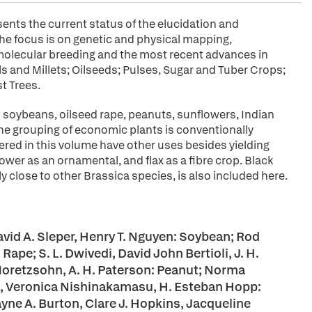
ents the current status of the elucidation and
e focus is on genetic and physical mapping,
 molecular breeding and the most recent advances in
 and Millets; Oilseeds; Pulses, Sugar and Tuber Crops;
t Trees.
s soybeans, oilseed rape, peanuts, sunflowers, Indian
the grouping of economic plants is conventionally
ered in this volume have other uses besides yielding
lower as an ornamental, and flax as a fibre crop. Black
 close to other Brassica species, is also included here.
vid A. Sleper, Henry T. Nguyen: Soybean; Rod
ape; S. L. Dwivedi, David John Bertioli, J. H.
. Moretzsohn, A. H. Paterson: Peanut; Norma
ia, Veronica Nishinakamasu, H. Esteban Hopp:
yne A. Burton, Clare J. Hopkins, Jacqueline