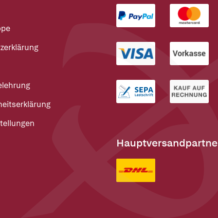
ppe
zerklärung
elehrung
heitserklärung
tellungen
Hauptversandpartne