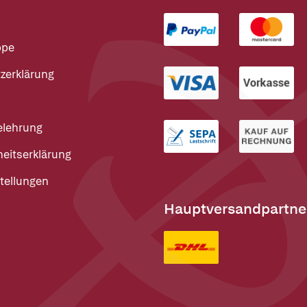
ppe
zerklärung
elehrung
heitserklärung
tellungen
Hauptversandpartne