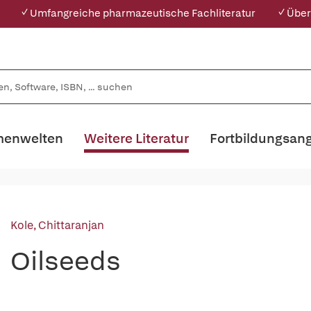
✓ Umfangreiche pharmazeutische Fachliteratur
✓ Über
enwelten
Weitere Literatur
Fortbildungsan
Kole, Chittaranjan
Oilseeds