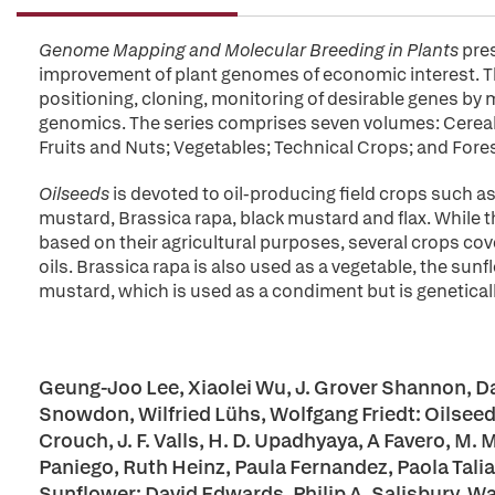
Genome Mapping and Molecular Breeding in Plants
pres
improvement of plant genomes of economic interest. Th
positioning, cloning, monitoring of desirable genes by
genomics. The series comprises seven volumes: Cereals
Fruits and Nuts; Vegetables; Technical Crops; and Fores
Oilseeds
is devoted to oil-producing field crops such a
mustard, Brassica rapa, black mustard and flax. While 
based on their agricultural purposes, several crops cov
oils. Brassica rapa is also used as a vegetable, the sunf
mustard, which is used as a condiment but is genetically
Geung-Joo Lee, Xiaolei Wu, J. Grover Shannon, Da
Snowdon, Wilfried Lühs, Wolfgang Friedt: Oilseed R
Crouch, J. F. Valls, H. D. Upadhyaya, A Favero, M
Paniego, Ruth Heinz, Paula Fernandez, Paola Tal
Sunflower; David Edwards, Philip A. Salisbury, Wa