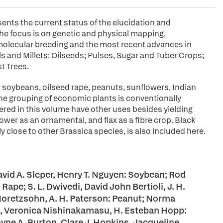
ents the current status of the elucidation and
e focus is on genetic and physical mapping,
 molecular breeding and the most recent advances in
 and Millets; Oilseeds; Pulses, Sugar and Tuber Crops;
t Trees.
s soybeans, oilseed rape, peanuts, sunflowers, Indian
the grouping of economic plants is conventionally
ered in this volume have other uses besides yielding
lower as an ornamental, and flax as a fibre crop. Black
 close to other Brassica species, is also included here.
vid A. Sleper, Henry T. Nguyen: Soybean; Rod
ape; S. L. Dwivedi, David John Bertioli, J. H.
. Moretzsohn, A. H. Paterson: Peanut; Norma
ia, Veronica Nishinakamasu, H. Esteban Hopp:
yne A. Burton, Clare J. Hopkins, Jacqueline