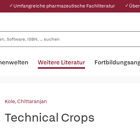
✓ Umfangreiche pharmazeutische Fachliteratur
✓ Über
enwelten
Weitere Literatur
Fortbildungsan
Kole, Chittaranjan
Technical Crops