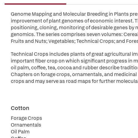
Genome Mapping and Molecular Breeding in Plants prese
improvement of plant genomes of economic interest. Th
positioning, cloning, monitoring of desirable genes by
genomics. The series comprises seven volumes: Cereals
Fruits and Nuts; Vegetables; Technical Crops; and Fores
Technical Crops includes plants of great agricultural i
important fiber crop on which significant progress in
oil palm, coffee, tea, cocoa and rubber describe traditi
Chapters on forage crops, ornamentals, and medicinal 
crops and may serve as road maps for further molecula
Cotton
Forage Crops
Ornamentals
Oil Palm