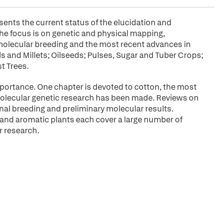
nts the current status of the elucidation and
e focus is on genetic and physical mapping,
 molecular breeding and the most recent advances in
 and Millets; Oilseeds; Pulses, Sugar and Tuber Crops;
t Trees.
mportance. One chapter is devoted to cotton, the most
 molecular genetic research has been made. Reviews on
onal breeding and preliminary molecular results.
and aromatic plants each cover a large number of
r research.