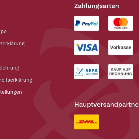
Zahlungsarten
ppe
zerklärung
elehrung
heitserklärung
tellungen
Hauptversandpartne