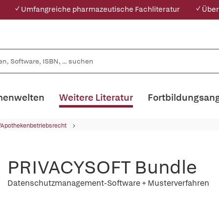
✓ Umfangreiche pharmazeutische Fachliteratur
✓ Über
enwelten
Weitere Literatur
Fortbildungsan
/Apothekenbetriebsrecht
PRIVACYSOFT Bundle
Datenschutzmanagement-Software + Musterverfahren