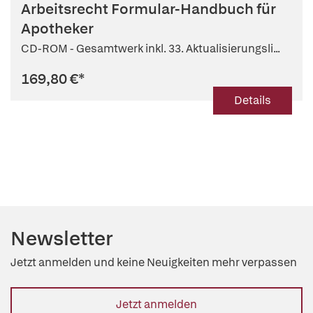
Arbeitsrecht Formular-Handbuch für
Hartmann (Mitarb.)
,
Andreas Nörr (Mitarb.)
Apotheker
CD-ROM - Gesamtwerk inkl. 33. Aktualisierungsli...
169,80 €
*
Details
Newsletter
Jetzt anmelden und keine Neuigkeiten mehr verpassen
Jetzt anmelden