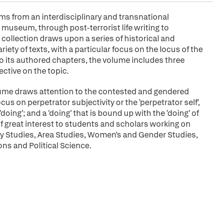
rms from an interdisciplinary and transnational
 museum, through post-terrorist life writing to
collection draws upon a series of historical and
iety of texts, with a particular focus on the locus of the
o its authored chapters, the volume includes three
ctive on the topic.
lume draws attention to the contested and gendered
cus on perpetrator subjectivity or the 'perpetrator self',
oing'; and a 'doing' that is bound up with the 'doing' of
of great interest to students and scholars working on
rary Studies, Area Studies, Women's and Gender Studies,
ns and Political Science.