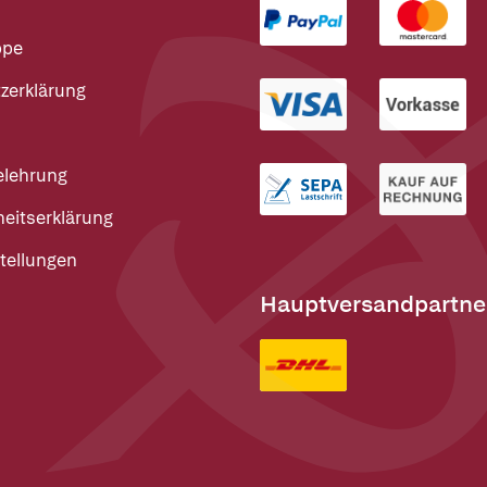
ppe
zerklärung
elehrung
heitserklärung
tellungen
Hauptversandpartne