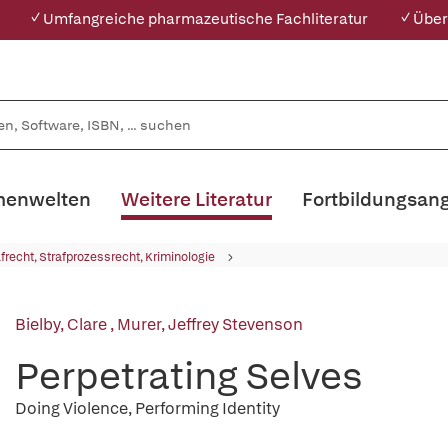
✓ Umfangreiche pharmazeutische Fachliteratur
✓ Über
enwelten
Weitere Literatur
Fortbildungsan
afrecht, Strafprozessrecht, Kriminologie
Bielby, Clare
,
Murer, Jeffrey Stevenson
Perpetrating Selves
Doing Violence, Performing Identity