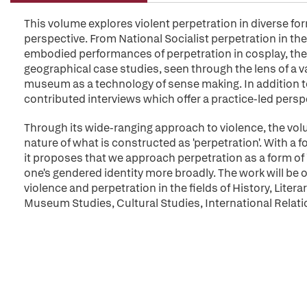
This volume explores violent perpetration in diverse fo
perspective. From National Socialist perpetration in the
embodied performances of perpetration in cosplay, the 
geographical case studies, seen through the lens of a var
museum as a technology of sense making. In addition t
contributed interviews which offer a practice-led perspe
Through its wide-ranging approach to violence, the vo
nature of what is constructed as 'perpetration'. With a fo
it proposes that we approach perpetration as a form of 'd
one's gendered identity more broadly. The work will be 
violence and perpetration in the fields of History, Lite
Museum Studies, Cultural Studies, International Relatio