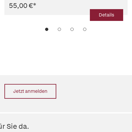
55,00 €
*
Andreas S. Ziegler
Details
Jetzt anmelden
r Sie da.