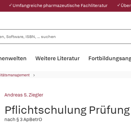
✓ Umfangreiche pharmazeutische Fachliteratur
✓ Über
enwelten
Weitere Literatur
Fortbildungsan
litätsmanagement
Andreas S. Ziegler
Pflichtschulung Prüfung
nach § 3 ApBetrO