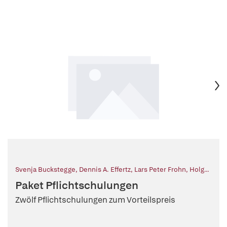
Svenja Buckstegge
,
Dennis A. Effertz
,
Lars Peter Frohn
,
Holger
Herold
,
Timo Kieser
,
Manuela Queckenberg
,
Ralf Schabik
,
Paket Pflichtschulungen
Constanze Schäfer
,
Andreas S. Ziegler
Zwölf Pflichtschulungen zum Vorteilspreis