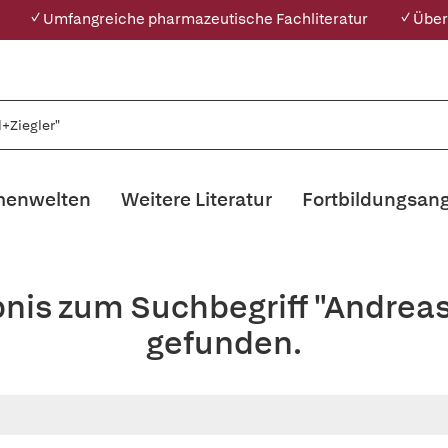
✓ Umfangreiche pharmazeutische Fachliteratur
✓ Über
enwelten
Weitere Literatur
Fortbildungsan
bnis zum Suchbegriff "Andreas
gefunden.