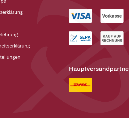
ppe
zerklärung
elehrung
heitserklärung
tellungen
Hauptversandpartne