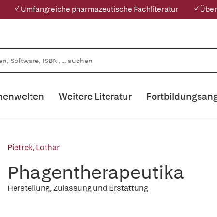
✓ Umfangreiche pharmazeutische Fachliteratur
✓ Über
enwelten
Weitere Literatur
Fortbildungsan
Pietrek, Lothar
Phagentherapeutika
Herstellung, Zulassung und Erstattung