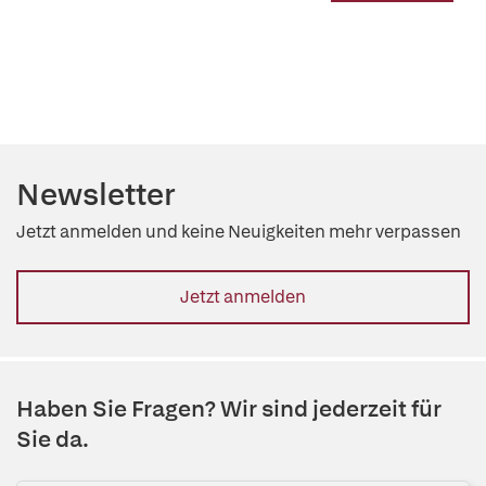
Kerstin Bitter
,
Kirsten Dahse
,
Dorothee Dartsch
,
Carina
Hohmann
,
Ulrich Jaehde
,
Nico Kraft
,
Marcus Lautenschläger
,
Johanna Lerner
,
Tobias Neumann-Haefelin
,
Elisabeth
Schindler
,
Katja Römer
,
Eduard Schmulenson
,
Franca Schoofs
,
Michael Steckstor
,
Olga Strahl
,
Tobias Warnecke
,
Matthias
Büchter
,
Jürgen Barth
,
Susanne Erzkamp
,
Heinz Giesen
,
Frank
Gieseler
,
Moritz Haaf
,
Lea Heitmann
,
Sabrina Krouß-Greiling
,
Gregor Leicht
,
Dorothee Michel
,
Peggy Pölzing
Newsletter
Jetzt anmelden und keine Neuigkeiten mehr verpassen
Jetzt anmelden
Haben Sie Fragen? Wir sind jederzeit für
Sie da.