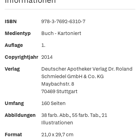
Informationen
ISBN
978-3-7692-6310-7
Medientyp
Buch - Kartoniert
Auflage
1.
Copyrightjahr
2014
Verlag
Deutscher Apotheker Verlag Dr. Roland
Schmiedel GmbH & Co. KG
Maybachstr. 8
70469 Stuttgart
Umfang
160 Seiten
Abbildungen
38 farb. Abb., 55 farb. Tab., 21
Illustrationen
Format
21,0 x 29,7 cm