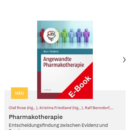
NEU
Olaf Rose (Hg., )
,
Kristina Friedland (Hg., )
,
Ralf Benndorf
,
Astrid Bertsche
,
Thilo Bertsche
,
Stephanie Clemens
,
David
Pharmakotherapie
Czock
,
Dorothee Dartsch
,
Susanne Erzkamp
,
Judith Esch
,
Georg Hempel
,
Michael Höckel
,
Carina John
,
Marko Jörg
,
Entscheidungsfindung zwischen Evidenz und
Isabel-Alexandra Justus
,
Nico Kraft
,
Damaris Mertens-Keller
,