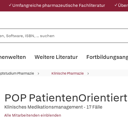
✓ Umfangreiche pharmazeutische Fachliteratur
✓ Über
enwelten
Weitere Literatur
Fortbildungsan
ptstudium Pharmazie
Klinische Pharmazie
POP PatientenOrientier
Klinisches Medikationsmanagement - 17 Fälle
Alle Mitarbeitenden einblenden