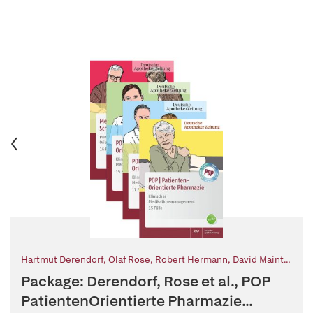
Hartmut Derendorf
,
Olaf Rose
,
Robert Hermann
,
David Maintz
,
Christian Fechtrup
,
Andreas Niclas Förster
,
Markus
Package: Derendorf, Rose et al., POP
Zieglmeier
,
Isabel Waltering
,
Gabriele Baumgärtner
,
Monika
Dircks
PatientenOrientierte Pharmazie...
,
Frank Dörje, MBA
,
Angelika Dübbers
,
Tilman Fey
,
Florian Fuchs
,
Dolf Hage
,
Martina Hahn
,
Kristina Friedland
,