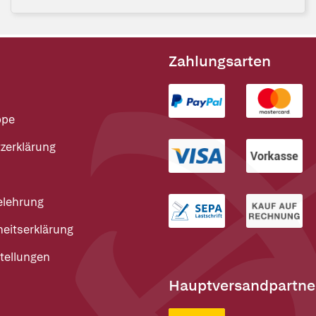
Zahlungsarten
ppe
zerklärung
elehrung
heitserklärung
tellungen
Hauptversandpartne