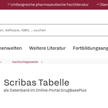
✓ Umfangreiche pharmazeutische Fachliteratur
✓ Über
enwelten
Weitere Literatur
Fortbildungsan
Nachschlagewerke
Scribas Tabelle
als Datenbank im Online-Portal DrugBasePlus