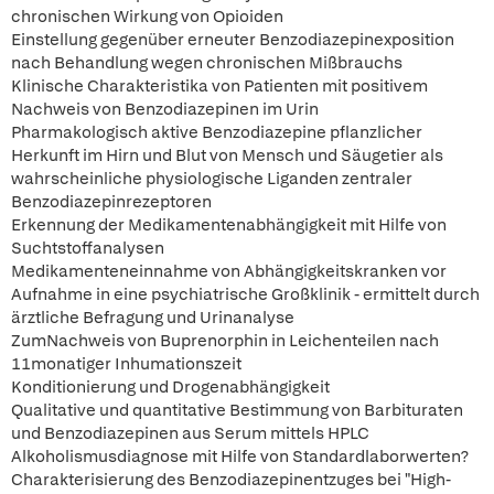
chronischen Wirkung von Opioiden
Einstellung gegenüber erneuter Benzodiazepinexposition
nach Behandlung wegen chronischen Mißbrauchs
Klinische Charakteristika von Patienten mit positivem
Nachweis von Benzodiazepinen im Urin
Pharmakologisch aktive Benzodiazepine pflanzlicher
Herkunft im Hirn und Blut von Mensch und Säugetier als
wahrscheinliche physiologische Liganden zentraler
Benzodiazepinrezeptoren
Erkennung der Medikamentenabhängigkeit mit Hilfe von
Suchtstoffanalysen
Medikamenteneinnahme von Abhängigkeitskranken vor
Aufnahme in eine psychiatrische Großklinik - ermittelt durch
ärztliche Befragung und Urinanalyse
ZumNachweis von Buprenorphin in Leichenteilen nach
11monatiger Inhumationszeit
Konditionierung und Drogenabhängigkeit
Qualitative und quantitative Bestimmung von Barbituraten
und Benzodiazepinen aus Serum mittels HPLC
Alkoholismusdiagnose mit Hilfe von Standardlaborwerten?
Charakterisierung des Benzodiazepinentzuges bei "High-