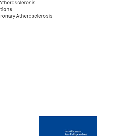
 Atherosclerosis
ations
oronary Atherosclerosis