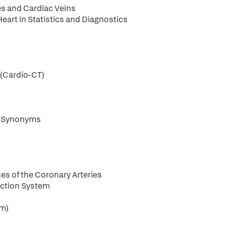
es and Cardiac Veins
eart in Statistics and Diagnostics
(Cardio-CT)
nd Synonyms
es of the Coronary Arteries
duction System
um)