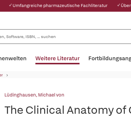
✓ Umfangreiche pharmazeutische Fachliteratur
✓ Über
enwelten
Weitere Literatur
Fortbildungsan
er
Lüdinghausen, Michael von
The Clinical Anatomy of 