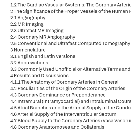
1.2 The Cardiac Vascular Systems: The Coronary Arteri
2 The Significance of the Proper Vessels of the Human H
2.1 Angiography
2.2 MR Imaging
2.3 Ultrafast MR Imaging
2.4 Coronary MR Angiography
2.5 Conventional and Ultrafast Computed Tomography 
3 Nomenclature
3.1 English and Latin Versions
3.2 Abbreviations
3.3 Commonly Used Unofficial or Alternative Terms a
4 Results and Discussions
4.1.1 The Anatomy of Coronary Arteries in General
4.2 Peculiarities of the Origin of the Coronary Arteries
4.3 Coronary Dominance or Preponderance
4.4 Intramural (Intramyocardial) and Intraluminal Cours
4.5 Atrial Branches and the Arterial Supply of the Con
4.6 Arterial Supply of the Interventricular Septum
4.7 Blood Supply to the Coronary Arteries (Vasa Vasor
4.8 Coronary Anastomoses and Collaterals