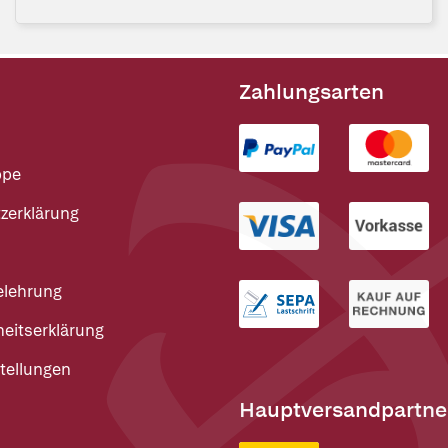
Zahlungsarten
ppe
zerklärung
elehrung
heitserklärung
tellungen
Hauptversandpartne