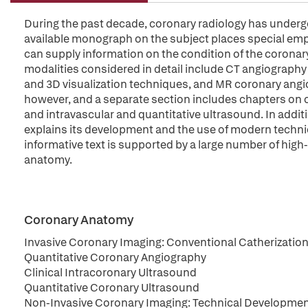
During the past decade, coronary radiology has underg
available monograph on the subject places special emp
can supply information on the condition of the coronar
modalities considered in detail include CT angiograph
and 3D visualization techniques, and MR coronary angi
however, and a separate section includes chapters on c
and intravascular and quantitative ultrasound. In additi
explains its development and the use of modern techniqu
informative text is supported by a large number of high
anatomy.
Coronary Anatomy
Invasive Coronary Imaging: Conventional Catherizatio
Quantitative Coronary Angiography
Clinical Intracoronary Ultrasound
Quantitative Coronary Ultrasound
Non-Invasive Coronary Imaging: Technical Developmen