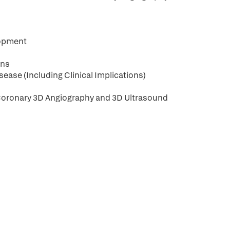
lopment
ons
ease (Including Clinical Implications)
Coronary 3D Angiography and 3D Ultrasound