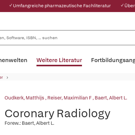
✓ Umfangreiche pharmazeutische Fachliteratur
✓ Über
enwelten
Weitere Literatur
Fortbildungsan
er
Oudkerk, Matthijs
,
Reiser, Maximilian F
,
Baert, Albert L.
Coronary Radiology
Forew.: Baert, Albert L.