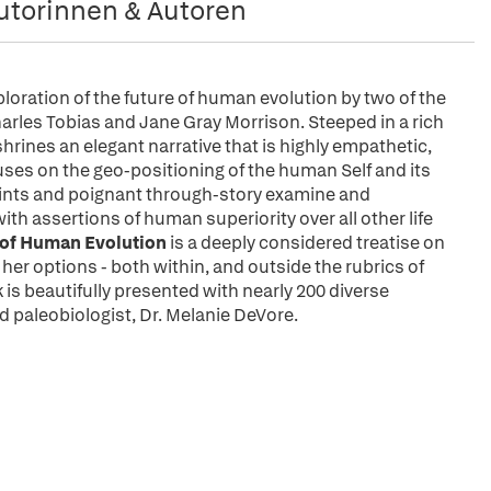
utorinnen & Autoren
ploration of the future of human evolution by two of the
harles Tobias and Jane Gray Morrison. Steeped in a rich
rines an elegant narrative that is highly empathetic,
ocuses on the geo-positioning of the human Self and its
ints and poignant through-story examine and
th assertions of human superiority over all other life
s of Human Evolution
is a deeply considered treatise on
her options - both within, and outside the rubrics of
 is beautifully presented with nearly 200 diverse
d paleobiologist, Dr. Melanie DeVore.