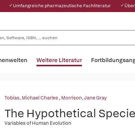
✓ Umfangreiche pharmazeutische Fachliteratur
✓ Über
enwelten
Weitere Literatur
Fortbildungsan
Tobias, Michael Charles
,
Morrison, Jane Gray
The Hypothetical Speci
Variables of Human Evolution