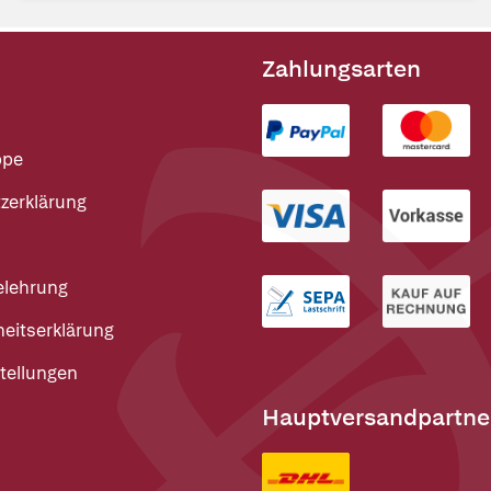
Zahlungsarten
ppe
zerklärung
elehrung
heitserklärung
tellungen
Hauptversandpartne