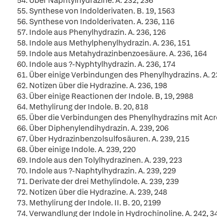
54. Über Naphtylhydrazine. A. 232, 236
55. Synthese von Indolderivaten. B. 19, 1563
56. Synthese von Indolderivaten. A. 236, 116
57. Indole aus Phenylhydrazin. A. 236, 126
58. Indole aus Methylphenylhydrazin. A. 236, 151
59. Indole aus Metahydrazinbenzoesäure. A. 236, 164
60. Indole aus ?-Nyphtylhydrazin. A. 236, 174
61. Über einige Verbindungen des Phenylhydrazins. A. 
62. Notizen über die Hydrazine. A. 236, 198
63. Über einige Reactionen der Indole. B, 19, 2988
64. Methylirung der Indole. B. 20, 818
65. Über die Verbindungen des Phenylhydrazins mit Acro
66. Über Diphenylendihydrazin. A. 239, 206
67. Über Hydrazinbenzolsulfosäuren. A. 239, 215
68. Über einige Indole. A. 239, 220
69. Indole aus den Tolylhydrazinen. A. 239, 223
70. Indole aus ?-Naphtylhydrazin. A. 239, 229
71. Derivate der drei Methylindole. A. 239, 239
72. Notizen über die Hydrazine. A. 239, 248
73. Methylirung der Indole. II. B. 20, 2199
74. Verwandlung der Indole in Hydrochinoline. A. 242, 3