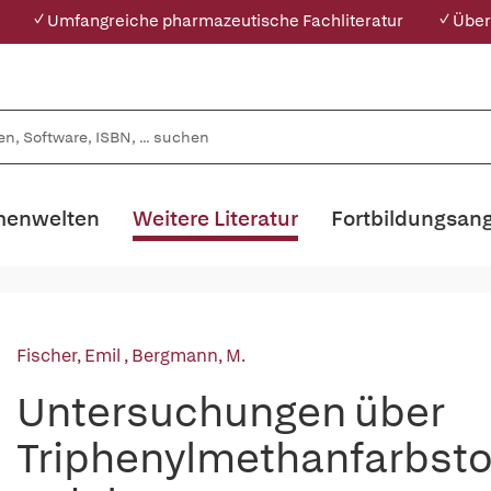
✓ Umfangreiche pharmazeutische Fachliteratur
✓ Über
enwelten
Weitere Literatur
Fortbildungsan
Fischer, Emil
,
Bergmann, M.
Untersuchungen über
Triphenylmethanfarbsto