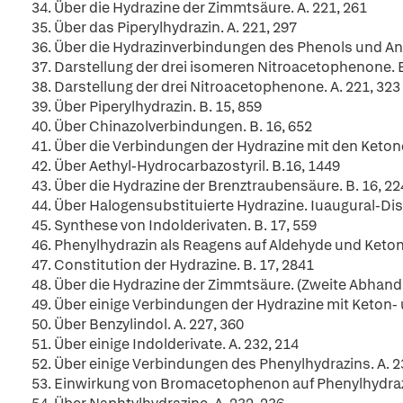
34. Über die Hydrazine der Zimmtsäure. A. 221, 261
35. Über das Piperylhydrazin. A. 221, 297
36. Über die Hydrazinverbindungen des Phenols und Anis
37. Darstellung der drei isomeren Nitroacetophenone. B
38. Darstellung der drei Nitroacetophenone. A. 221, 323
39. Über Piperylhydrazin. B. 15, 859
40. Über Chinazolverbindungen. B. 16, 652
41. Über die Verbindungen der Hydrazine mit den Ketone
42. Über Aethyl-Hydrocarbazostyril. B.16, 1449
43. Über die Hydrazine der Brenztraubensäure. B. 16, 22
44. Über Halogensubstituierte Hydrazine. Iuaugural-Di
45. Synthese von Indolderivaten. B. 17, 559
46. Phenylhydrazin als Reagens auf Aldehyde und Ketone
47. Constitution der Hydrazine. B. 17, 2841
48. Über die Hydrazine der Zimmtsäure. (Zweite Abhandl
49. Über einige Verbindungen der Hydrazine mit Keton- 
50. Über Benzylindol. A. 227, 360
51. Über einige Indolderivate. A. 232, 214
52. Über einige Verbindungen des Phenylhydrazins. A. 2
53. Einwirkung von Bromacetophenon auf Phenylhydrazi