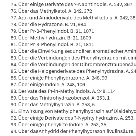
75. Über einige Derivate des ?-Naphtindols. A. 242, 367
76. Über das Methylketol. A. 242, 372
77. Azo- und Amidoderivate des Methylketols. A. 242, 38
78. Über die Hydrazone. B. 21, 984
79. Über Pr-2-Phenylindol. B. 21, 1071
80. Über Methylhydrazin. B. 21, 1809
81. Über Pr-3-Phenylindol. B. 21, 1811
82. Über die Einwirkung secundärer, aromatischer Ami
83. Über die Verbindungen des Phenylhydrazins mit eini
84. Über die Verbindungen der Dibrombrenztraubensäure
85. Über die Halogenderivate des Phenylhydrazins. A. 24
86. Über einige Phenylhydrazone. A. 248, 99
87. Über einige Indole. A. 248, 106
88. Derivate des Pr-ln-Methylindols. A. 248, 114
89. Über das Trinitrohydrazobenzol. A. 253, 1
90. Über das Methylhydrazin. A. 253, 5
91. Einwirkung von Methylphenylhydrazin auf Dialdehyde
92. Über einige Derivate des ?-Nyphtylhydrazins. A. 253,
93. Über einige phenylirte Indole. A. 253, 35
94. Über dasAnhydrid der Phenylhydrazonlävulinsäure. A