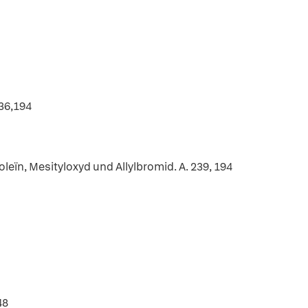
236,194
leïn, Mesityloxyd und Allylbromid. A. 239, 194
48