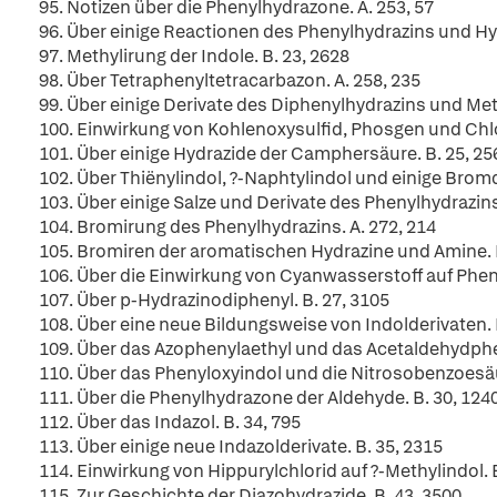
95. Notizen über die Phenylhydrazone. A. 253, 57
96. Über einige Reactionen des Phenylhydrazins und Hy
97. Methylirung der Indole. B. 23, 2628
98. Über Tetraphenyltetracarbazon. A. 258, 235
99. Über einige Derivate des Diphenylhydrazins und Met
100. Einwirkung von Kohlenoxysulfid, Phosgen und Chlo
101. Über einige Hydrazide der Camphersäure. B. 25, 25
102. Über Thiënylindol, ?-Naphtylindol und einige Bromde
103. Über einige Salze und Derivate des Phenylhydrazins
104. Bromirung des Phenylhydrazins. A. 272, 214
105. Bromiren der aromatischen Hydrazine und Amine. B
106. Über die Einwirkung von Cyanwasserstoff auf Pheny
107. Über p-Hydrazinodiphenyl. B. 27, 3105
108. Über eine neue Bildungsweise von Indolderivaten. 
109. Über das Azophenylaethyl und das Acetaldehydphe
110. Über das Phenyloxyindol und die Nitrosobenzoesäu
111. Über die Phenylhydrazone der Aldehyde. B. 30, 124
112. Über das Indazol. B. 34, 795
113. Über einige neue Indazolderivate. B. 35, 2315
114. Einwirkung von Hippurylchlorid auf ?-Methylindol. 
115. Zur Geschichte der Diazohydrazide. B. 43, 3500.