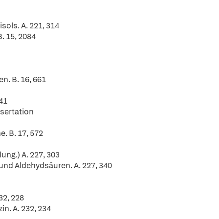
ols. A. 221, 314
. 15, 2084
n. B. 16, 661
41
ssertation
. B. 17, 572
ung.) A. 227, 303
und Aldehydsäuren. A. 227, 340
32, 228
n. A. 232, 234