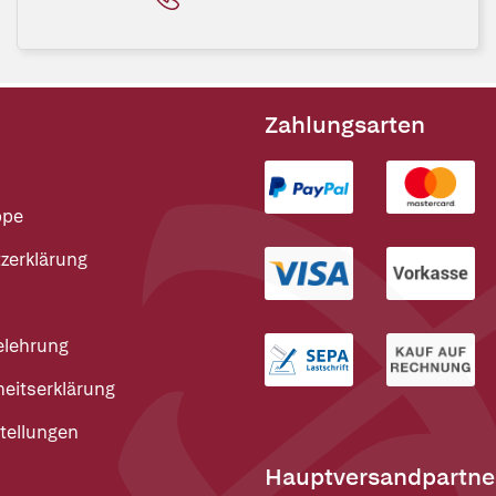
Zahlungsarten
ppe
zerklärung
elehrung
heitserklärung
tellungen
Hauptversandpartne