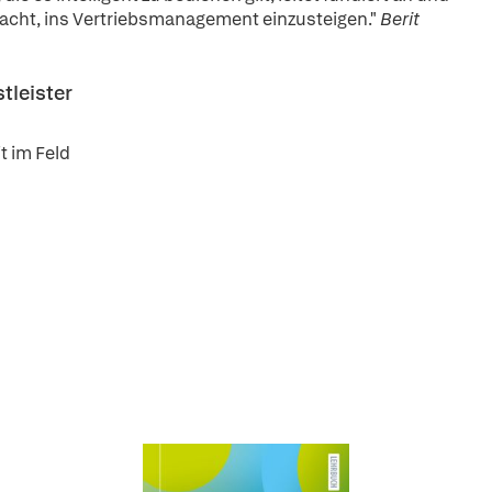
t macht, ins Vertriebsmanagement einzusteigen."
Berit
stleister
t im Feld