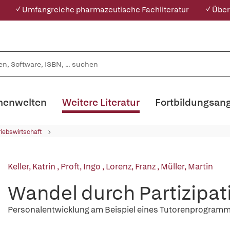
✓ Umfangreiche pharmazeutische Fachliteratur
✓ Über
enwelten
Weitere Literatur
Fortbildungsan
riebswirtschaft
Keller, Katrin
,
Proft, Ingo
,
Lorenz, Franz
,
Müller, Martin
Wandel durch Partizipat
Personalentwicklung am Beispiel eines Tutorenprogram