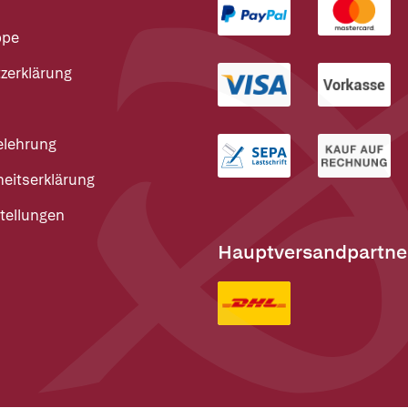
ppe
zerklärung
elehrung
heitserklärung
tellungen
Hauptversandpartne