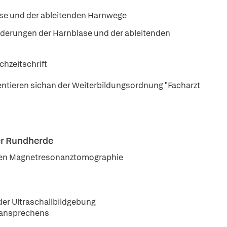
ase und der ableitenden Harnwege
derungen der Harnblase und der ableitenden
chzeitschrift
ientieren sichan der Weiterbildungsordnung "Facharzt
er Rundherde
schen Magnetresonanztomographie
der Ultraschallbildgebung
eansprechens