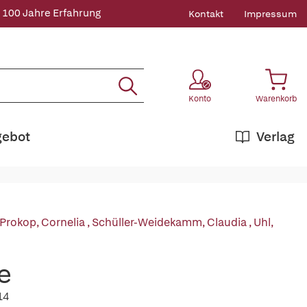
 100 Jahre Erfahrung
Kontakt
Impressum
Konto
Warenkorb
gebot
Verlag
Prokop, Cornelia
,
Schüller-Weidekamm, Claudia
,
Uhl,
e
14