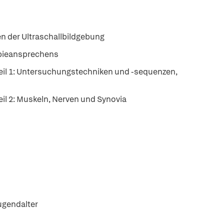
n der Ultraschallbildgebung
apieansprechens
eil 1: Untersuchungstechniken und -sequenzen,
il 2: Muskeln, Nerven und Synovia
ugendalter