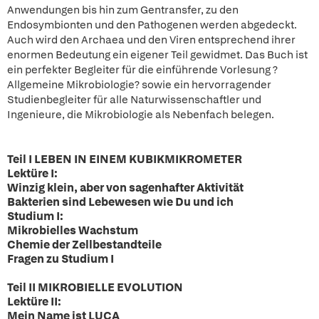
Anwendungen bis hin zum Gentransfer, zu den
Endosymbionten und den Pathogenen werden abgedeckt.
Auch wird den Archaea und den Viren entsprechend ihrer
enormen Bedeutung ein eigener Teil gewidmet. Das Buch ist
ein perfekter Begleiter für die einführende Vorlesung ?
Allgemeine Mikrobiologie? sowie ein hervorragender
Studienbegleiter für alle Naturwissenschaftler und
Ingenieure, die Mikrobiologie als Nebenfach belegen.
Teil I LEBEN IN EINEM KUBIKMIKROMETER
Lektüre I:
Winzig klein, aber von sagenhafter Aktivität
Bakterien sind Lebewesen wie Du und ich
Studium I:
Mikrobielles Wachstum
Chemie der Zellbestandteile
Fragen zu Studium I
Teil II MIKROBIELLE EVOLUTION
Lektüre II:
Mein Name ist LUCA