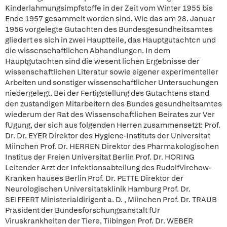
Kinderlahmungsimpfstoffe in der Zeit vom Winter 1955 bis
Ende 1957 gesammelt worden sind. Wie das am 28. Januar
1956 vorgelegte Gutachten des Bundesgesundheitsamtes
gliedert es sich in zwei Hauptteile, das Hauptgutachtcn und
die wisscnschaftlichcn Abhandlungcn. In dem
Hauptgutachten sind die wesent lichen Ergebnisse der
wissenschaftlichen Literatur sowie eigener experimenteller
Arbeiten und sonstiger wissenschaftlicher Untersuchungen
niedergelegt. Bei der Fertigstellung des Gutachtens stand
den zustandigen Mitarbeitern des Bundes gesundheitsamtes
wiederum der Rat des Wissenschaftlichen Beirates zur Ver
fUgung, der sich aus folgenden Herren zusammensetzt: Prof.
Dr. Dr. EYER Direktor des Hygiene-Instituts der Universitat
Miinchen Prof. Dr. HERREN Direktor des Pharmakologischen
Institus der Freien Universitat Berlin Prof. Dr. HORING
Leitender Arzt der Infektionsabteilung des RudolfVirchow-
Kranken hauses Berlin Prof. Dr. PETTE Direktor der
Neurologischen Universitatsklinik Hamburg Prof. Dr.
SEIFFERT Ministerialdirigent a. D. , Miinchen Prof. Dr. TRAUB
Prasident der Bundesforschungsanstalt fUr
Viruskrankheiten der Tiere, Tiibingen Prof. Dr. WEBER