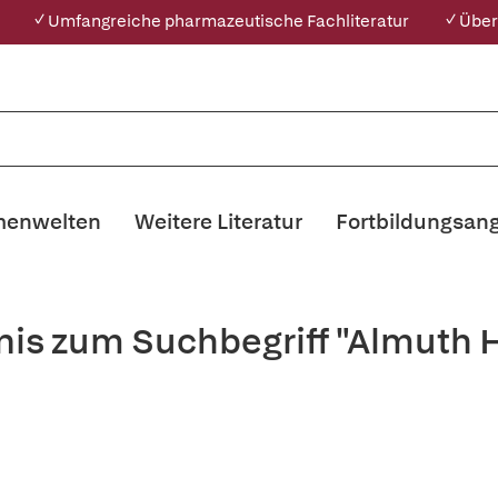
✓ Umfangreiche pharmazeutische Fachliteratur
✓ Über
enwelten
Weitere Literatur
Fortbildungsan
nis zum Suchbegriff "Almuth 