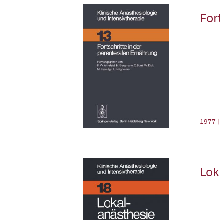
For
1977 |
Lok