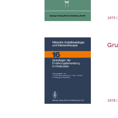
1975 |
Gru
1978 |