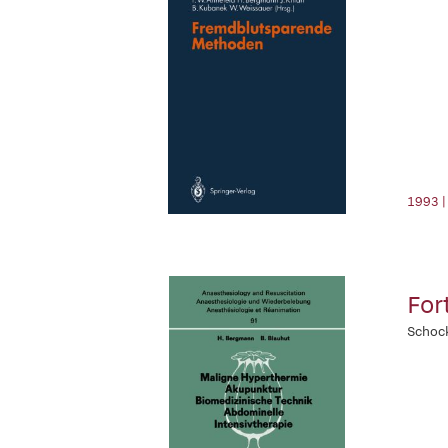
1993 |
For
Schoc