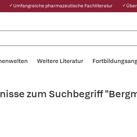
✓ Umfangreiche pharmazeutische Fachliteratur
✓ Über
enwelten
Weitere Literatur
Fortbildungsan
nisse zum Suchbegriff "Berg