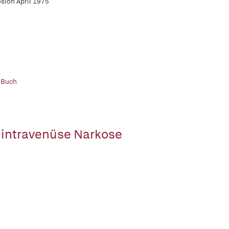
sion April 1975
 Buch
 intravenüse Narkose