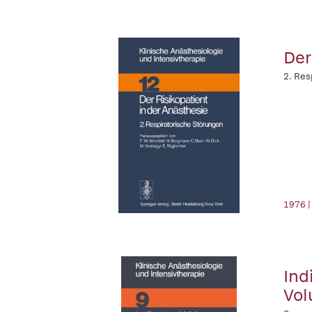
Der
2. Res
1976 |
Ind
Vol