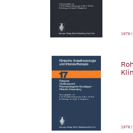
1978 |
Roh
Kli
1978 |