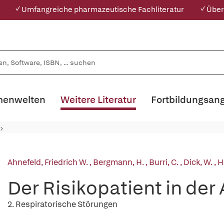
✓ Umfangreiche pharmazeutische Fachliteratur
✓ Über
enwelten
Weitere Literatur
Fortbildungsan
Ahnefeld, Friedrich W.
,
Bergmann, H.
,
Burri, C.
,
Dick, W.
,
H
Der Risikopatient in der
2. Respiratorische Störungen