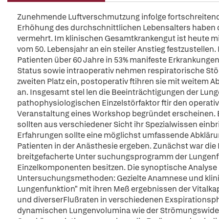
Zunehmende Luftverschmutzung infolge fortschreitend
Erhöhung des durchschnittlichen Lebensalters haben 
vermehrt. Im klinischen Gesamtkrankengut ist heute mit
vom 50. Lebensjahr an ein steiler Anstieg festzustellen.
Patienten über 60 Jahre in 53% manifeste Erkrankungen
Status sowie intraoperativ nehmen respiratorische Stö
zweiten Platz ein, postoperativ ftihren sie mit weitem A
an. Insgesamt stel len die Beeinträchtigungen der Lun
pathophysiologischen Einzelstörfaktor ftir den operativ
Veranstaltung eines Workshop begründet erscheinen. E
sollten aus verschiedener Sicht ihr Spezialwissen einb
Erfahrungen sollte eine möglichst umfassende Abklärun
Patienten in der Anästhesie ergeben. Zunächst war die 
breitgefacherte Unter suchungsprogramm der Lungenfu
Einzelkomponenten besitzen. Die synoptische Analyse s
Untersuchungsmethoden: Gezielte Anamnese und klini
Lungenfunktion" mit ihren Meß ergebnissen der Vital
und diverserFlußraten in verschiedenen Exspirationsp
dynamischen Lungenvolumina wie der Strömungswider