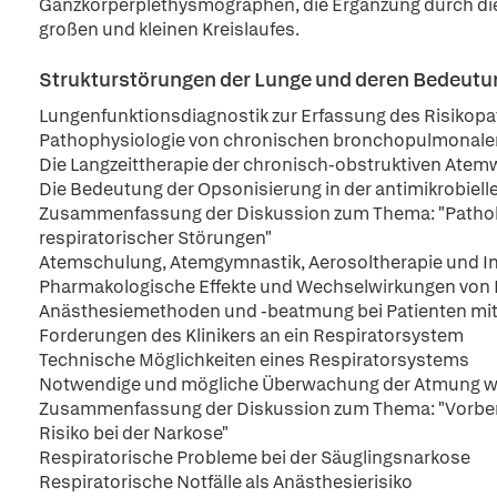
Ganzkörperplethysmographen, die Ergänzung durch di
großen und kleinen Kreislaufes.
Strukturstörungen der Lunge und deren Bedeutu
Lungenfunktionsdiagnostik zur Erfassung des Risikopat
Pathophysiologie von chronischen bronchopulmonale
Die Langzeittherapie der chronisch-obstruktiven At
Die Bedeutung der Opsonisierung in der antimikrobie
Zusammenfassung der Diskussion zum Thema: "Pathol
respiratorischer Störungen"
Atemschulung, Atemgymnastik, Aerosoltherapie und 
Pharmakologische Effekte und Wechselwirkungen von 
Anästhesiemethoden und -beatmung bei Patienten mit 
Forderungen des Klinikers an ein Respiratorsystem
Technische Möglichkeiten eines Respiratorsystems
Notwendige und mögliche Überwachung der Atmung w
Zusammenfassung der Diskussion zum Thema: "Vorbere
Risiko bei der Narkose"
Respiratorische Probleme bei der Säuglingsnarkose
Respiratorische Notfälle als Anästhesierisiko