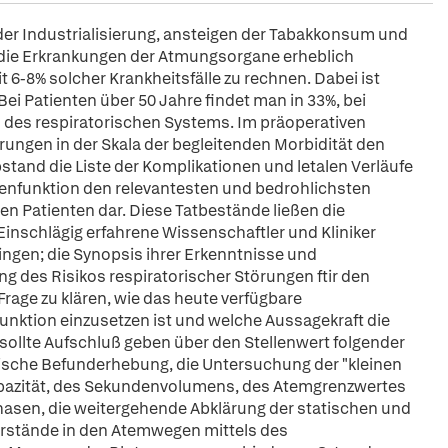
er Industrialisierung, ansteigen der Tabakkonsum und
die Erkrankungen der Atmungsorgane erheblich
 6-8% solcher Krankheitsfälle zu rechnen. Dabei ist
 Bei Patienten über 50 Jahre findet man in 33%, bei
 des respiratorischen Systems. Im präoperativen
rungen in der Skala der begleitenden Morbidität den
bstand die Liste der Komplikationen und letalen Verläufe
genfunktion den relevantesten und bedrohlichsten
en Patienten dar. Diese Tatbestände ließen die
inschlägig erfahrene Wissenschaftler und Kliniker
ringen; die Synopsis ihrer Erkenntnisse und
g des Risikos respiratorischer Störungen ftir den
Frage zu klären, wie das heute verfügbare
nktion einzusetzen ist und welche Aussagekraft die
ollte Aufschluß geben über den Stellenwert folgender
sche Befunderhebung, die Untersuchung der "kleinen
kapazität, des Sekundenvolumens, des Atemgrenzwertes
hasen, die weitergehende Abklärung der statischen und
stände in den Atemwegen mittels des