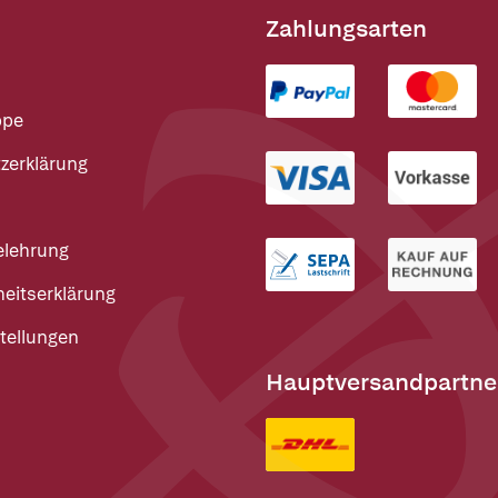
Zahlungsarten
ppe
zerklärung
elehrung
heitserklärung
tellungen
Hauptversandpartne