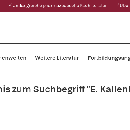
✓ Umfangreiche pharmazeutische Fachliteratur
✓ Über
enwelten
Weitere Literatur
Fortbildungsan
is zum Suchbegriff "E. Kalle