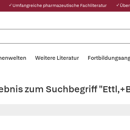
✓ Umfangreiche pharmazeutische Fachliteratur
✓ Über
enwelten
Weitere Literatur
Fortbildungsan
ebnis zum Suchbegriff "Ettl,+B